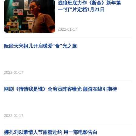
战狼班底力作《断金》新年第
一"打"片定档1月21日
2022-01-17
阮经天宋祖儿开启暖爱“食”光之旅
2022-01-17
网剧《猜猜我是谁》全演员阵容曝光 颜值在线引期待
2022-01-17
娜扎刘以豪情人节甜蜜赴约 用一部电影告白