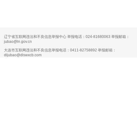
辽宁省互联网违法和不良信息举报中心 举报电话：024-81680063 举报邮箱：
jubao@ln.gov.cn
大连市互联网违法和不良信息举报电话：0411-82758892 举报邮箱：
dljubao@dlswxcb.com
大连天健网不良信息举报电话：0411-88111661 举报邮箱：
runsky2013@126.com
清朗·生活服务类平台信息内容整治专项行动
互联网新闻信息服务许可证编号：
21120170004
增值电信业务经营许可证：
辽B1.B2-20160090
网络文化经营许可证：
辽网文（2017）11444-098号
网站备案号：
辽B-2-4-20080100号-1