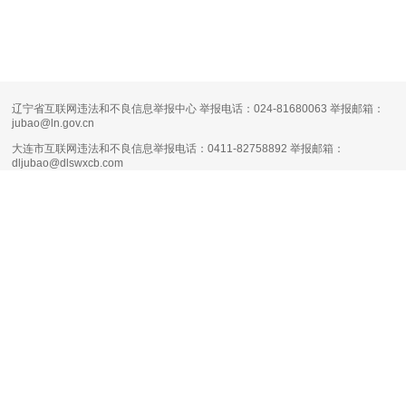
辽宁省互联网违法和不良信息举报中心 举报电话：024-81680063 举报邮箱：
jubao@ln.gov.cn
大连市互联网违法和不良信息举报电话：0411-82758892 举报邮箱：
dljubao@dlswxcb.com
大连天健网不良信息举报电话：0411-88111661 举报邮箱：
runsky2013@126.com
清朗·生活服务类平台信息内容整治专项行动
互联网新闻信息服务许可证编号：
21120170004
增值电信业务经营许可证：
辽B1.B2-20160090
网络文化经营许可证：
辽网文（2017）11444-098号
网站备案号：
辽B-2-4-20080100号-1