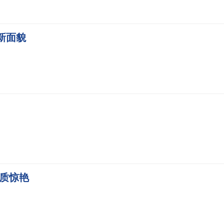
新面貌
质惊艳