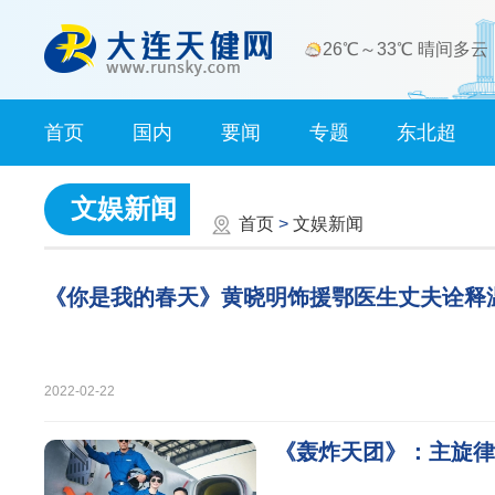
26℃～33℃ 晴间多云
首页
国内
要闻
专题
东北超
文娱新闻
首页
>
文娱新闻
《你是我的春天》黄晓明饰援鄂医生丈夫诠释
2022-02-22
《轰炸天团》：主旋律