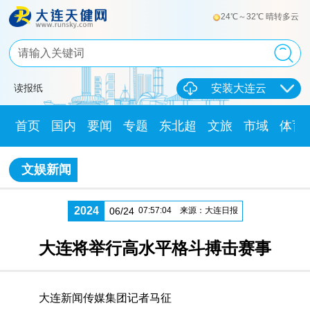
24℃～32℃ 晴转多云
读报纸
安装大连云
首页
国内
要闻
专题
东北超
文旅
市域
体育
文娱新闻
2024
06/24
07:57:04
来源：大连日报
大连将举行高水平格斗搏击赛事
大连新闻传媒集团记者马征