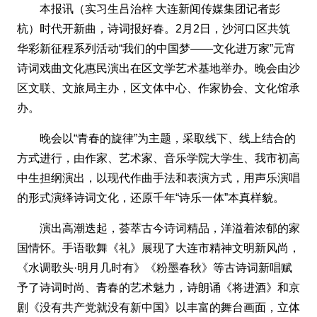
本报讯（实习生吕治梓 大连新闻传媒集团记者彭
杭）时代开新曲，诗词报好春。2月2日，沙河口区共筑
华彩新征程系列活动“我们的中国梦——文化进万家”元宵
诗词戏曲文化惠民演出在区文学艺术基地举办。晚会由沙
区文联、文旅局主办，区文体中心、作家协会、文化馆承
办。
晚会以“青春的旋律”为主题，采取线下、线上结合的
方式进行，由作家、艺术家、音乐学院大学生、我市初高
中生担纲演出，以现代作曲手法和表演方式，用声乐演唱
的形式演绎诗词文化，还原千年“诗乐一体”本真样貌。
演出高潮迭起，荟萃古今诗词精品，洋溢着浓郁的家
国情怀。手语歌舞《礼》展现了大连市精神文明新风尚，
《水调歌头·明月几时有》《粉墨春秋》等古诗词新唱赋
予了诗词时尚、青春的艺术魅力，诗朗诵《将进酒》和京
剧《没有共产党就没有新中国》以丰富的舞台画面，立体