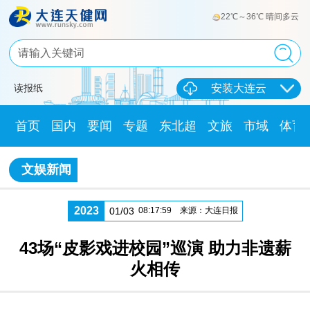
22℃～36℃ 晴间多云
读报纸
安装大连云
首页
国内
要闻
专题
东北超
文旅
市域
体育
文娱新闻
2023
01/03
08:17:59
来源：大连日报
43场“皮影戏进校园”巡演 助力非遗薪
火相传