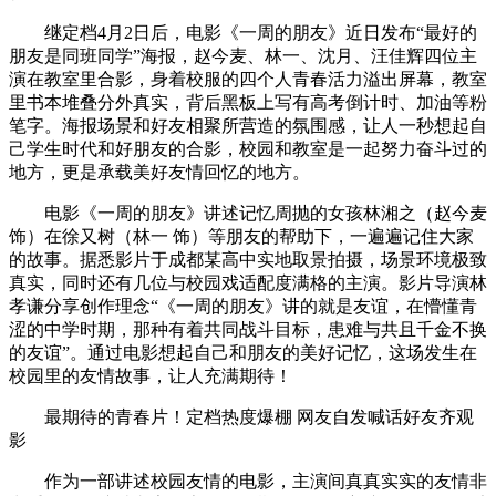
继定档4月2日后，电影《一周的朋友》近日发布“最好的
朋友是同班同学”海报，赵今麦、林一、沈月、汪佳辉四位主
演在教室里合影，身着校服的四个人青春活力溢出屏幕，教室
里书本堆叠分外真实，背后黑板上写有高考倒计时、加油等粉
笔字。海报场景和好友相聚所营造的氛围感，让人一秒想起自
己学生时代和好朋友的合影，校园和教室是一起努力奋斗过的
地方，更是承载美好友情回忆的地方。
电影《一周的朋友》讲述记忆周抛的女孩林湘之（赵今麦
饰）在徐又树（林一 饰）等朋友的帮助下，一遍遍记住大家
的故事。据悉影片于成都某高中实地取景拍摄，场景环境极致
真实，同时还有几位与校园戏适配度满格的主演。影片导演林
孝谦分享创作理念“《一周的朋友》讲的就是友谊，在懵懂青
涩的中学时期，那种有着共同战斗目标，患难与共且千金不换
的友谊”。通过电影想起自己和朋友的美好记忆，这场发生在
校园里的友情故事，让人充满期待！
最期待的青春片！定档热度爆棚 网友自发喊话好友齐观
影
作为一部讲述校园友情的电影，主演间真真实实的友情非